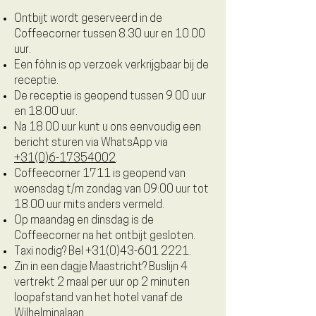
Ontbijt wordt geserveerd in de
Coffeecorner tussen 8.30 uur en 10.00
uur.
Een föhn is op verzoek verkrijgbaar bij de
receptie.
De receptie is geopend tussen 9.00 uur
en 18.00 uur.
Na 18.00 uur kunt u ons eenvoudig een
bericht sturen via WhatsApp via
+31(0)6-17354002
.
Coffeecorner 1711 is geopend van
woensdag t/m zondag van 09:00 uur tot
18.00 uur mits anders vermeld.
Op maandag en dinsdag is de
Coffeecorner na het ontbijt gesloten.
Taxi nodig? Bel
+31(0)43-601 2221
.
Zin in een dagje Maastricht? Buslijn 4
vertrekt 2 maal per uur op 2 minuten
loopafstand van het hotel vanaf de
Wilhelminalaan.