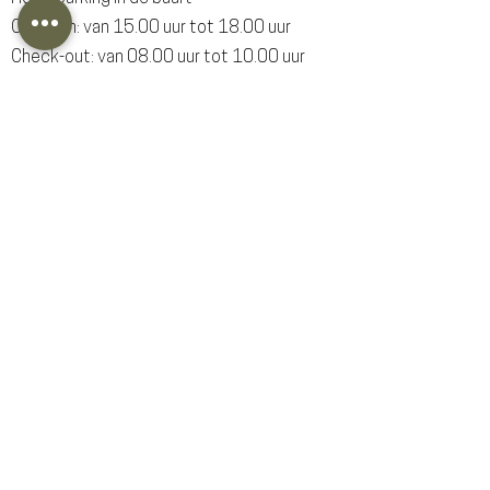
Check-in: van 15.00 uur tot 18.00 uur
Check-out: van 08.00 uur tot 10.00 uur
Openbaar vervoer
Het hotel ligt op een afstand van 900
meter van het treinstation, wat
overeenkomt met een wandeling van
ongeveer twaalf minuten. Daarbij ligt vlak
naast het hotel een bushalte waar bus 8
langskomt. Op de Wilhelminalaan komen
meerdere bussen, deze halte ligt op nog
geen 5 minuten loopafstand van het
hotel.
Service