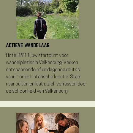
ACTIEVE WANDELAAR
Hotel 1711, uw startpunt voor
wandelplezier in Valkenburg! Verken
ontspannende of uitdagende routes
vanuit onze historische locatie. Stap
naar buiten en laat u zich verrassen door
de schoonheid van Valkenburg!