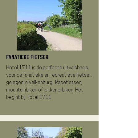
FANATIEKE FIETSER
Hotel 1711 is de perfecte uitvalsbasis
voor de fanatieke en recreatieve fietser,
gelegen in Valkenburg . Racefietsen,
mountainbiken of lekker e-biken. Het
begint bij Hotel 1711.