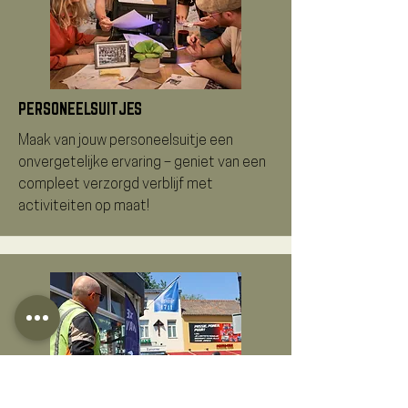
PERSONEELSUITJES
Maak van jouw personeelsuitje een
onvergetelijke ervaring – geniet van een
compleet verzorgd verblijf met
activiteiten op maat!