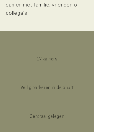
samen met familie, vrienden of
collega's!
17 kamers
Veilig parkeren in de buurt
Centraal gelegen