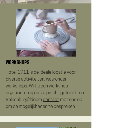
WORKSHOPS
Hotel 1711 is de ideale locatie voor
diverse activiteiten, waaronder
workshops. Wilt u een workshop
organiseren op onze prachtige locatie in
Valkenburg? Neem
contact
met ons op
om de mogelijkheden te bespreken.