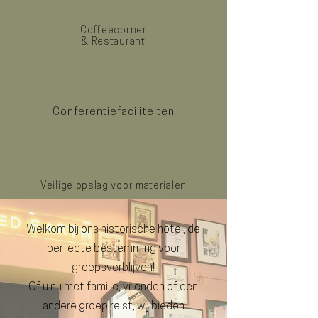
Coffeecorner
& Restaurant
Conferentiefaciliteiten
Veilige opslag voor materialen
Welkom bij ons historische
hotel
, de
perfecte bestemming voor
groepsverblijven!
Of u nu met familie, vrienden of een
andere groep reist, wij bieden