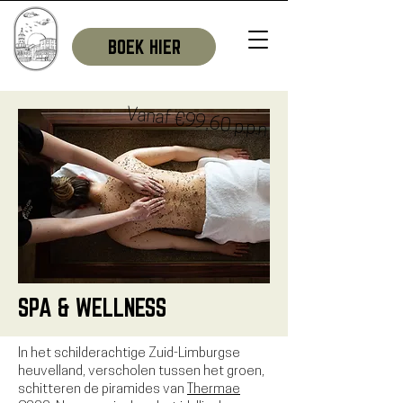
BOEK HIER
Vanaf €99,60 p.p.n
SPA & WELLNESS
In het schilderachtige Zuid-Limburgse
heuvelland, verscholen tussen het groen,
schitteren de piramides van
Thermae