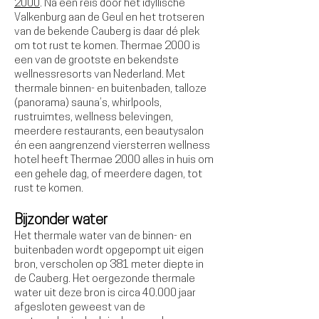
2000
. Na een reis door het idyllische
Valkenburg aan de Geul en het trotseren
van de bekende Cauberg is daar dé plek
om tot rust te komen. Thermae 2000 is
een van de grootste en bekendste
wellnessresorts van Nederland. Met
thermale binnen- en buitenbaden, talloze
(panorama) sauna’s, whirlpools,
rustruimtes, wellness belevingen,
meerdere restaurants, een beautysalon
én een aangrenzend viersterren wellness
hotel heeft Thermae 2000 alles in huis om
een gehele dag, of meerdere dagen, tot
rust te komen.
Bijzonder water
Het thermale water van de binnen- en
buitenbaden wordt opgepompt uit eigen
bron, verscholen op 381 meter diepte in
de Cauberg. Het oergezonde thermale
water uit deze bron is circa 40.000 jaar
afgesloten geweest van de