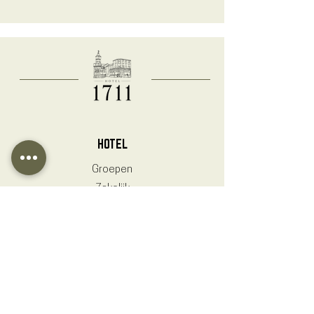
HOTEL
Groepen
Zakelijk
Kamers
Hotel 1711 & Parking
HOTEL 1711
Grendelplein 19
6301 BS, Valkenburg aan de Geul