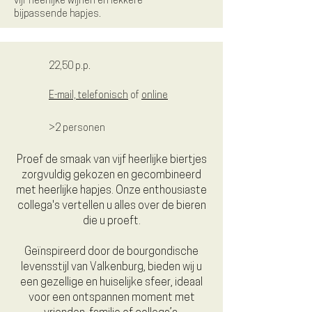
vijf heerlijke wijnen en lekkere
bijpassende hapjes.
22,50 p.p.
E-mail, telefonisch
of
online
>2 personen
Proef de smaak van vijf heerlijke biertjes
zorgvuldig gekozen en gecombineerd
met heerlijke hapjes. Onze enthousiaste
collega's vertellen u alles over de bieren
die u proeft.
Geïnspireerd door de bourgondische
levensstijl van Valkenburg, bieden wij u
een gezellige en huiselijke sfeer, ideaal
voor een ontspannen moment met