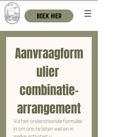
BOEK HIER
Aanvraagform
ulier 
combinatie-
arrangement
Vul het onderstaande formulier 
in om ons te laten weten in 
welke activiteit u 