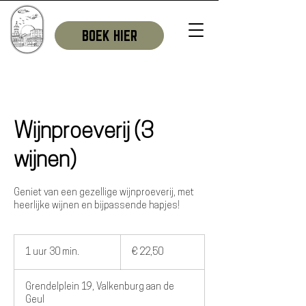
BOEK HIER
Wijnproeverij (3
wijnen)
Geniet van een gezellige wijnproeverij, met
heerlijke wijnen en bijpassende hapjes!
22,50
euro
1 uur 30 min.
1
€ 22,50
u
u
Grendelplein 19, Valkenburg aan de
3
Geul
0