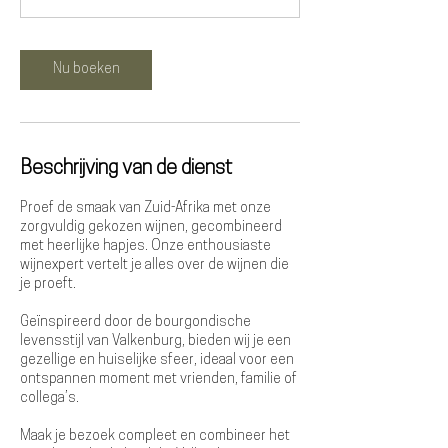
m
i
n
Nu boeken
.
Beschrijving van de dienst
Proef de smaak van Zuid-Afrika met onze
zorgvuldig gekozen wijnen, gecombineerd
met heerlijke hapjes. Onze enthousiaste
wijnexpert vertelt je alles over de wijnen die
je proeft.
Geïnspireerd door de bourgondische
levensstijl van Valkenburg, bieden wij je een
gezellige en huiselijke sfeer, ideaal voor een
ontspannen moment met vrienden, familie of
collega’s.
​Maak je bezoek compleet en combineer het