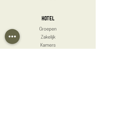
HOTEL
Groepen
Zakelijk
Kamers
Hotel 1711 & Parking
HOTEL 1711
Grendelplein 19
6301 BS, Valkenburg aan de Geul
Nederland
+31 43 303 0650
KvK:
92681603
PRAKTISCH